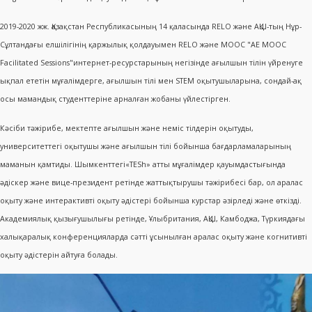
2019-2020 жж. Қазақстан Республикасының 14 қаласында RELO және АҚШ-тың Нұр-
Сұлтандағы елшілігінің қаржылық қолдауымен RELO және МООС "AE MOOC
Facilitated Sessions"интернет-ресурстарының негізінде ағылшын тілін үйренуге
ықпал ететін мұғалімдерге, ағылшын тілі мен STEM оқытушыларына, сондай-ақ
осы мамандық студенттеріне арналған жобаны үйлестірген.
Кәсіби тәжірибе, мектепте ағылшын және неміс тілдерін оқытуды,
университеттегі оқытушы және ағылшын тілі бойынша бағдарламаларының
маманын қамтиды. Шымкенттегі«TESh» атты мұғалімдер қауымдастығында
әдіскер және вице-президент ретінде жаттықтырушы тәжірибесі бар, ол аралас
оқыту және интерактивті оқыту әдістері бойынша курстар әзірледі және өткізді.
Академиялық қызығушылығы ретінде, Ұлыбритания, АҚШ, Камбоджа, Түркиядағы
халықаралық конференцияларда сәтті ұсынылған аралас оқыту және когнитивті
оқыту әдістерін айтуға болады.