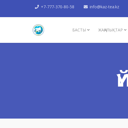
+7-777-370-80-58
info@kaz-tea.kz
БАСТЫ
ЖАҢАЛЫҚТАР
Ү