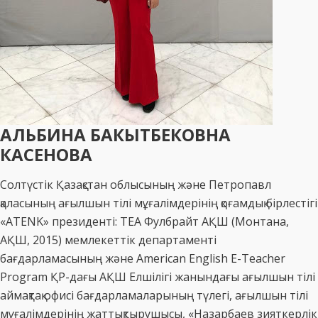
АЛЬБИНА БАКЫТБЕКОВНА
КАСЕНОВА
Солтүстік Қазақстан облысының және Петропавл
қаласының ағылшын тілі мұғалімдерінің қоғамдық бірлестігі
«ATENK» президентi: ТЕА Фулбрайт АҚШ (Монтана,
АҚШ, 2015) мемлекеттік департаменті
бағдарламасының және American English E-Teacher
Program ҚР-дағы АҚШ Елшілігі жанындағы ағылшын тілі
аймақтақ офисі бағдарламаларының түлегі, ағылшын тілі
мұғалімдерінің жаттықтырушысы, «Назарбаев зияткерлік