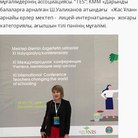
мұғалімдерінің ассоциациясы. "TES"; КММ «Дарынды
балаларға арналған Ш.Уәлиханов атындағы «Жас Ұлан»
арнайы ерлер мектеп - лицей-интернатының» жоғары
категориялы, ағылшын тілі пәнінің мұғалімі.