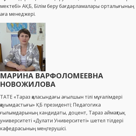
мектебі» АҚБ, Білім беру бағдарламалары орталығының
аға менеджері.
МАРИНА ВАРФОЛОМЕЕВНА
НОВОЖИЛОВА
TATE «Тараз қаласындағы ағылшын тілі мұғалімдері
қауымдастығы» ҚБ президенті; Педагогика
ғылымдарының кандидаты, доцент, Тараз аймақтық
университеті «Дулати Университеті» шетел тілдері
кафедрасының меңгерушісі.