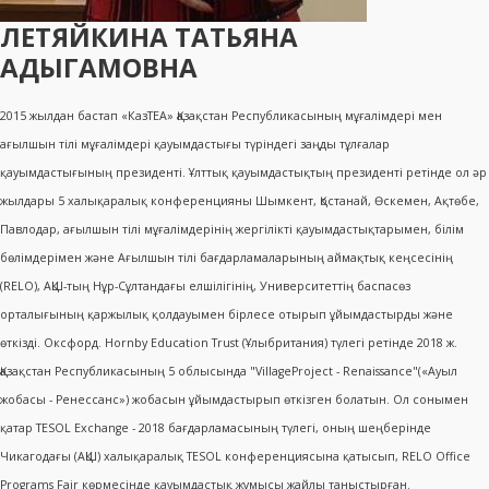
ЛЕТЯЙКИНА ТАТЬЯНА
АДЫГАМОВНА
2015 жылдан бастап «КазТEА» Қазақстан Республикасының мұғалімдері мен
ағылшын тілі мұғалімдері қауымдастығы түріндегі заңды тұлғалар
қауымдастығының президенті. Ұлттық қауымдастықтың президенті ретінде ол әр
жылдары 5 халықаралық конференцияны Шымкент, Қостанай, Өскемен, Ақтөбе,
Павлодар, ағылшын тілі мұғалімдерінің жергілікті қауымдастықтарымен, білім
бөлімдерімен және Ағылшын тілі бағдарламаларының аймақтық кеңсесінің
(RELO), АҚШ-тың Нұр-Сұлтандағы елшілігінің, Университеттің баспасөз
орталығының қаржылық қолдауымен бірлесе отырып ұйымдастырды және
өткізді. Оксфорд. Hornby Education Trust (Ұлыбритания) түлегі ретінде 2018 ж.
Қазақстан Республикасының 5 облысында "VillageProject - Renaissance"(«Ауыл
жобасы - Ренессанс») жобасын ұйымдастырып өткізген болатын. Ол сонымен
қатар TESOL Exchange - 2018 бағдарламасының түлегі, оның шеңберінде
Чикагодағы (АҚШ) халықаралық TESOL конференциясына қатысып, RELO Office
Programs Fair көрмесінде қауымдастық жұмысы жайлы таныстырған.