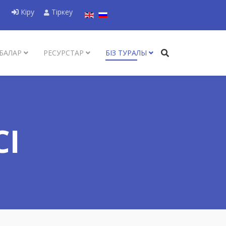
Тіліңізді таңдаңыз
Кіру
Тіркеу
БАЛАР
РЕСУРСТАР
БІЗ ТУРАЛЫ
СІ