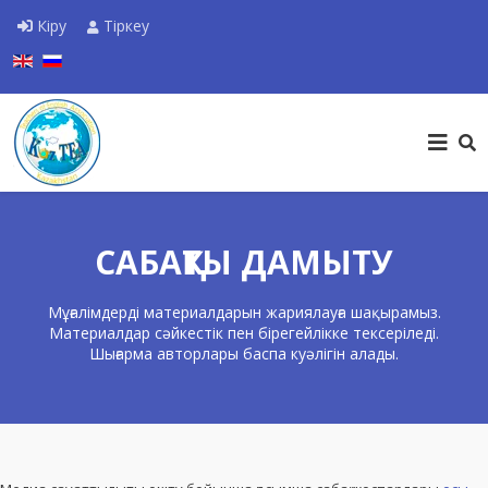
Кіру
Тіркеу
Тіліңізді таңдаңыз
САБАҚТЫ ДАМЫТУ
Мұғалімдерді материалдарын жариялауға шақырамыз.
Материалдар сәйкестік пен бірегейлікке тексеріледі.
Шығарма авторлары баспа куәлігін алады.