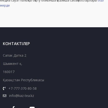
Медиа сауаттылықты оқыту бойынша қосымша сабақ жоспарлары
осы
жерде
КОНТАКТІЛЕР
Сапак Датка 2
Шымкент қ.
160017
Қазақстан Республикасы
+7-777-370-80-58
info@kaz-tea.kz