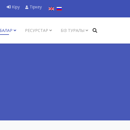
Тіліңізді таңдаңыз
Кіру
Тіркеу
БАЛАР
РЕСУРСТАР
БІЗ ТУРАЛЫ