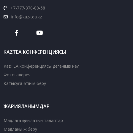
+7-777-370-80-58
info@kaz-tea.kz
KAZTEA КОНФЕРЕНЦИЯСЫ
KazTEA конференциясы дегеніміз не?
Фотогалерея
Қатысуға өтінім беру
ЖАРИЯЛАНЫМДАР
Мақалаға қойылатын талаптар
Мақаланы жіберу