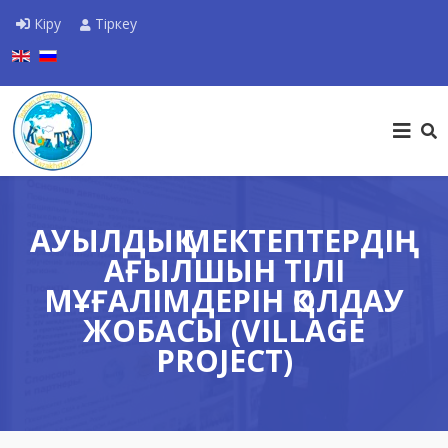
Кіру
Тіркеу
Тіліңізді таңдаңыз
АУЫЛДЫҚ МЕКТЕПТЕРДІҢ
АҒЫЛШЫН ТІЛІ
МҰҒАЛІМДЕРІН ҚОЛДАУ
ЖОБАСЫ (VILLAGE
PROJECT)