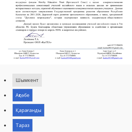
Шымкент
Ақтөбе
Қарағанды
Тараз