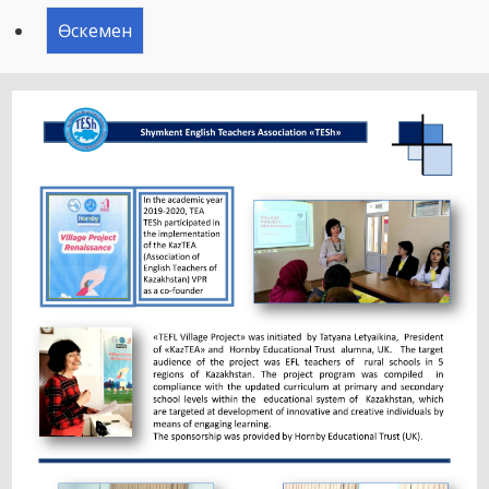
Өскемен