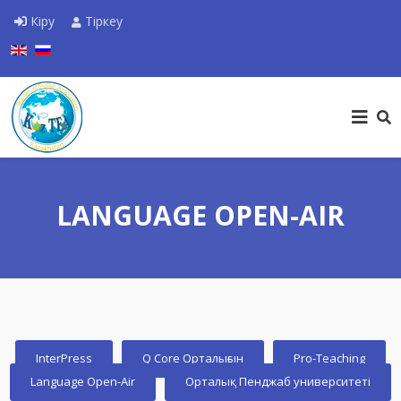
Кіру
Тіркеу
Тіліңізді таңдаңыз
LANGUAGE OPEN-AIR
InterPress
Q Core Орталығын
Pro-Teaching
Language Open-Air
Орталық Пенджаб университеті