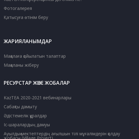
Фотогалерея
Қатысуға өтінім беру
ЖАРИЯЛАНЫМДАР
Мақалаға қойылатын талаптар
Мақаланы жіберу
РЕСУРСТАР ЖӘНЕ ЖОБАЛАР
KazTEA 2020-2021 вебинарлары
Сабақты дамыту
Әдістемелік құралдар
Іс-шаралардың дамуы
Ауылдық мектептердің ағылшын тілі мұғалімдерін қолдау
жобасы (Village Project)