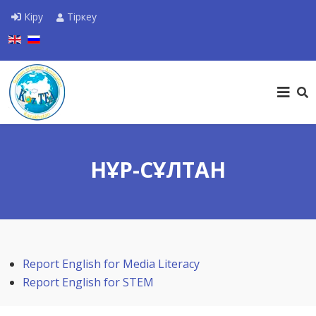
Кіру
Тіркеу
Тіліңізді таңдаңыз
НҰР-СҰЛТАН
Report English for Media Literacy
Report English for STEM