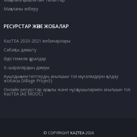
Мақаланы жіберу
РЕСУРСТАР ЖӘНЕ ЖОБАЛАР
KazTEA 2020-2021 вебинарлары
Сабақты дамыту
Әдістемелік құралдар
Іс-шаралардың дамуы
Ауылдық мектептердің ағылшын тілі мұғалімдерін қолдау
жобасы (Village Project)
Онлайн ресурстар арқылы және нұсқаушылармен ағылшын тілі
KazTEA (AE MOOC)
© COPYRIGHT
KAZTEA
2026