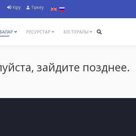
Тіліңізді таңдаңыз
Кіру
Тіркеу
БАЛАР
РЕСУРСТАР
БІЗ ТУРАЛЫ
уйста, зайдите позднее.
Р