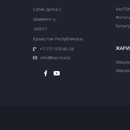
KazTEA
Сапак Датка 2
Фотог
Шымкент қ.
Қатысу
160017
Қазақстан Республикасы
ЖАРИ
+7-777-370-80-58
info@kaz-tea.kz
Мақала
Мақала