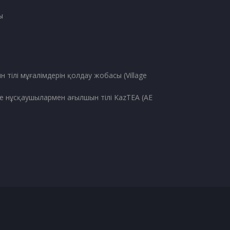
ы
тілі мұғалімдерін қолдау жобасы (Village
е нұсқаушылармен ағылшын тілі KazTEA (AE