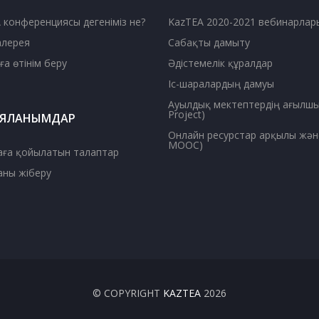
 конференциясы дегеніміз не?
KazTEA 2020-2021 вебинарлар
алерея
Сабақты дамыту
ға өтінім беру
Әдістемелік құралдар
Іс-шаралардың дамуы
Ауылдық мектептердің ағылшын 
Project)
ЯЛАНЫМДАР
Онлайн ресурстар арқылы жән
MOOC)
ға қойылатын талаптар
ны жіберу
© COPYRIGHT
KAZTEA
2026