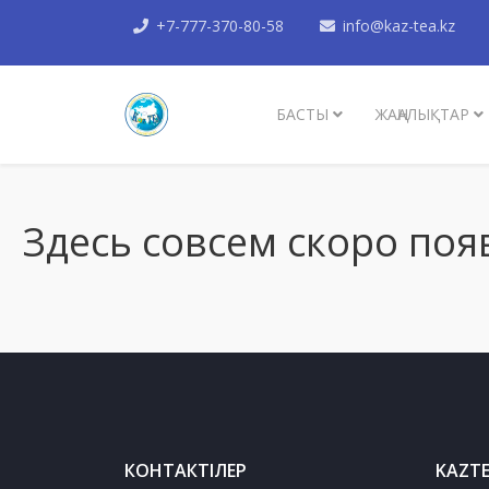
+7-777-370-80-58
info@kaz-tea.kz
БАСТЫ
ЖАҢАЛЫҚТАР
Здесь совсем скоро поя
КОНТАКТІЛЕР
KAZT