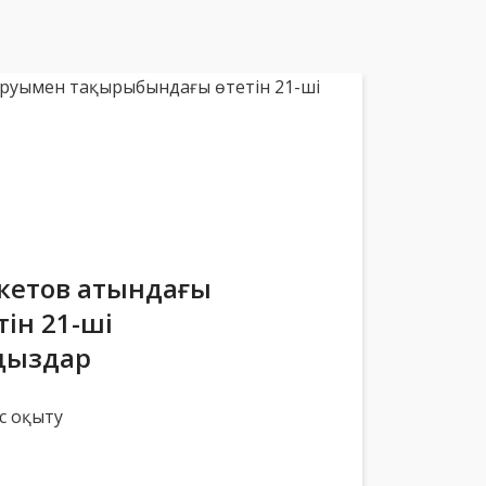
укетов атындағы
ін 21-ші
ңыздар
ас оқыту