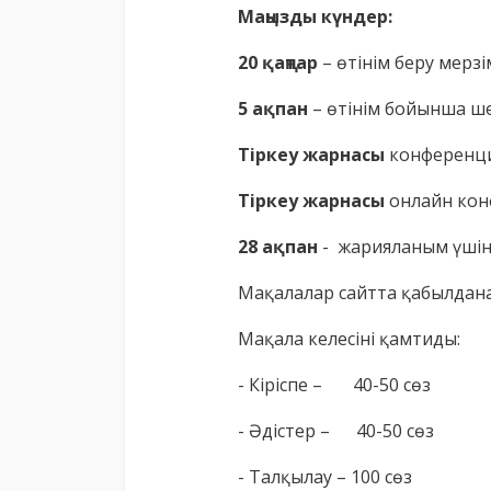
Маңызды күндер:
20 қаңтар
– өтінім беру мерзім
5 ақпан
– өтінім бойынша ш
Тіркеу жарнасы
конференци
Тіркеу жарнасы
онлайн кон
28 ақпан
- жарияланым үшін
Мақалалар сайтта қабылда
Мақала келесіні қамтиды:
- Кіріспе – 40-50 сөз
- Әдістер – 40-50 сөз
- Талқылау – 100 сөз