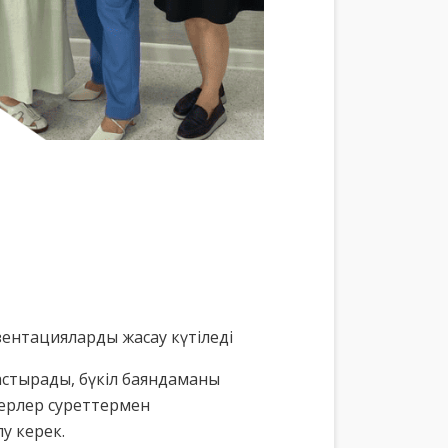
зентацияларды жасау күтіледі
растырады, бүкіл баяндаманы
керлер суреттермен
у керек.