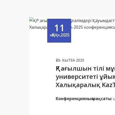
11
«ҚАҢ»,2025
KazTEA 2025
ҚР ағылшын тілі м
университеті ұйы
Халықаралық Kaz
Конференцияның мақсаты
: