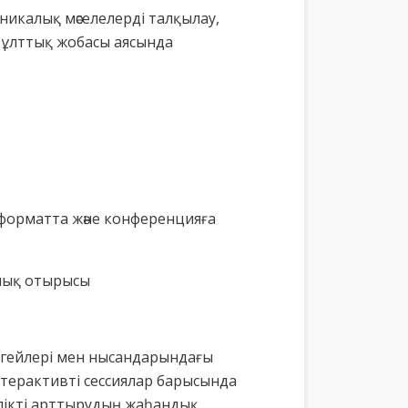
хникалық мәселелерді талқылау,
» ұлттық жобасы аясында
 форматта және конференцияға
арлық отырысы
еңгейлері мен нысандарындағы
Интерактивті сессиялар барысында
ілікті арттырудың жаһандық