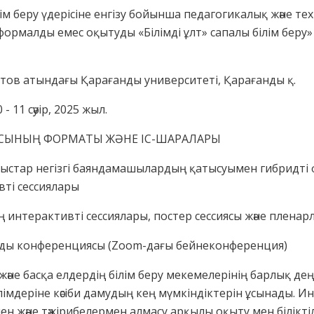
ім беру үдерісіне енгізу бойынша педагогикалық және те
 формалды емес оқытуды «Білімді ұлт» сапалы білім беру
тов атындағы Қарағанды университеті, Қарағанды қ.
1 сәуір, 2025 жыл.
ЯСЫНЫҢ ФОРМАТЫ ЖӘНЕ ІС-ШАРАЛАРЫ
тырыстар негізгі баяндамашылардың қатысуымен гибридті
ті сессиялары
ың интерактивті сессиялары, постер сессиясы және плен
уалды конференциясы (Zoom-дағы бейнеконференция)
әне басқа елдердің білім беру мекемелерінің барлық д
лімдеріне кәсіби дамудың кең мүмкіндіктерін ұсынады. 
ен және тәжірибелермен алмасу арқылы оқыту мен білікт