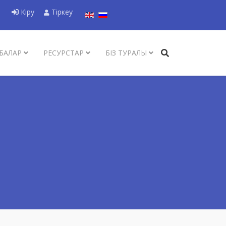
Тіліңізді таңдаңыз
Кіру
Тіркеу
БАЛАР
РЕСУРСТАР
БІЗ ТУРАЛЫ