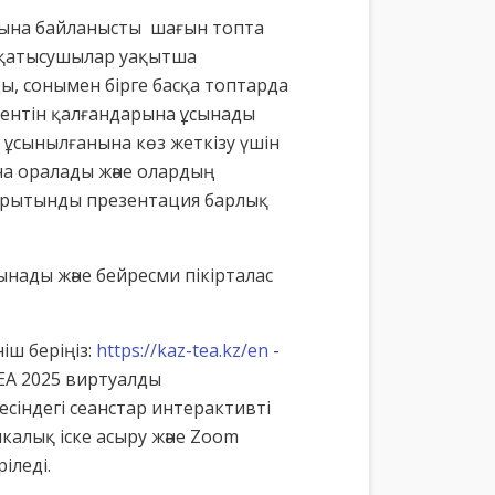
бына байланысты шағын топта
 қатысушылар уақытша
ы, сонымен бірге басқа топтарда
ментін қалғандарына ұсынады
 ұсынылғанына көз жеткізу үшін
на оралады және олардың
 қорытынды презентация барлық
ынады және бейресми пікірталас
іш беріңіз:
https://kaz-tea.kz/en
-
zTEA 2025 виртуалды
сіндегі сеанстар интерактивті
никалық іске асыру және Zoom
іледі.