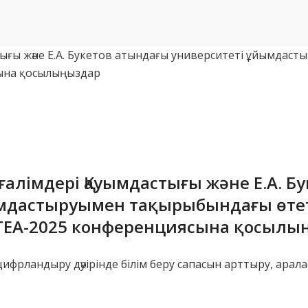
ұғалімдері Қауымдастығы және Е.А. Б
мдастыруымен тақырыбындағы өтет
TEA-2025 конференциясына қосылы
 цифрландыру дәуірінде білім беру сапасын арттыру, арал