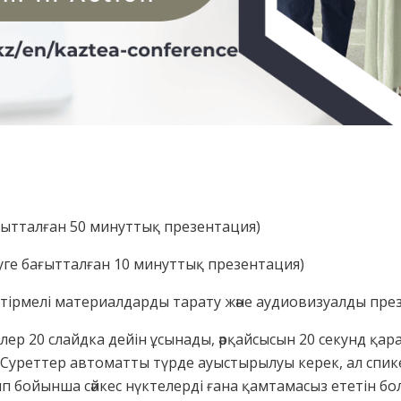
ағытталған 50 минуттық презентация)
уге бағытталған 10 минуттық презентация)
естірмелі материалдарды тарату және аудиовизуалды пре
рлер 20 слайдка дейін ұсынады, әрқайсысын 20 секунд қа
. Суреттер автоматты түрде ауыстырылуы керек, ал спи
 бойынша сәйкес нүктелерді ғана қамтамасыз ететін бол