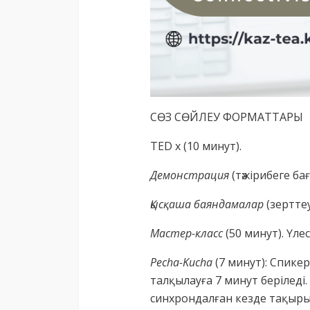
СӨЗ СӨЙЛЕУ ФОРМАТТАРЫ
TED x (10 минут).
Демонстрация
(тәжірибеге б
Қысқаша баяндамалар
(зертте
Мастер-класс
(50 минут). Үл
Pecha-Kucha
(7 минут): Спике
талқылауға 7 минут беріледі
синхрондалған кезде тақырып