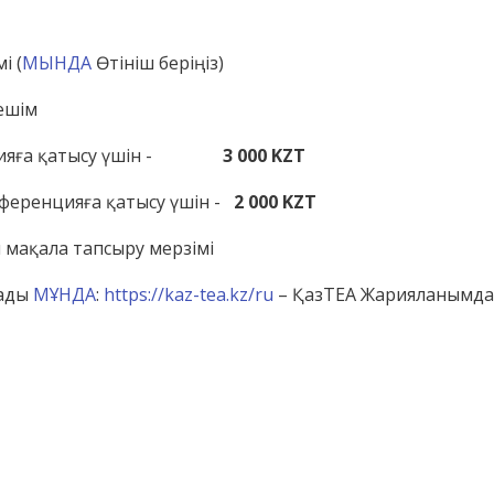
і (
МЫНДА
Өтініш беріңіз)
ешім
яға қатысу үшін -
3 000 KZT
ференцияға қатысу үшін -
2 000 KZT
 мақала тапсыру мерзімі
нады
МҰНДА
:
https://kaz-tea.kz/ru
– ҚазТЕА Жарияланымдар