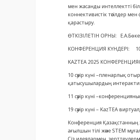
мен жасанды интеллектті біл
коннективистік тәсілдер мен
қарастыру.
ӨТКІЗІЛЕТІН ОРНЫ: Е.А.Бөке
КОНФЕРЕНЦИЯ КҮНДЕРІ: 10 - 1
KAZTEA 2025 КОНФЕРЕНЦИ
10 сәуір күні –пленарлық о
қатысушылардың интерактив
11 сәуір күні –конференциян
19 сәуір күні – KazTEA вирт
Конференция Қазақстанның ж
ағылшын тілі және STEM мұға
Сіз идеялармен, зерттеулерм