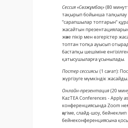
Сессия «Сөзжұмбақ»
(80 мину
тақырып бойынша талқылау 
"сарапшылар топтарын" құрад
жасайтын презентацияларын 
және пікір мен өзгерістер ж
топтан топқа ауысып отырады
бастапқы шешіміне енгізілге
қатысушыларға ұсынылады.
Постер сессиясы
(1 сағат): П
жүргізуге мүмкіндік жасайды.
Онлайн-презентация
(20 мину
KazTEA Conferences - Apply a
конференциясында Zoom неме
әңгіме, слайд-шоу, бейнеклип 
бейнеконференциясына қосыл