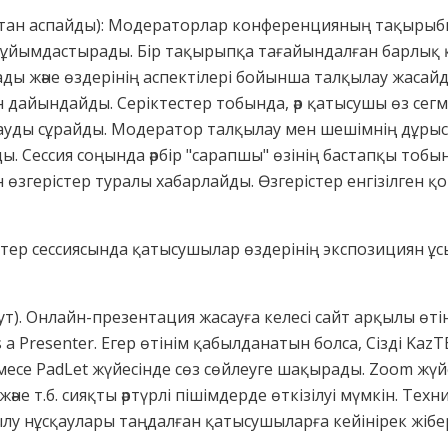
ттан аспайды): Модераторлар конференцияның тақыры
ұйымдастырады. Бір тақырыпқа тағайындалған барлық
ы және өздерінің аспектілері бойынша талқылау жасайд
дайындайды. Серіктестер тобында, әр қатысушы өз сег
асауды сұрайды. Модератор талқылау мен шешімнің дұрыс
. Сессия соңында әрбір "сарапшы" өзінің бастапқы тобы
н өзгерістер туралы хабарлайды. Өзгерістер енгізілген
остер сессиясында қатысушылар өздерінің экспозициян ұс
т). Онлайн-презентация жасауға келесі сайт арқылы өтін
s a Presenter. Егер өтінім қабылданатын болса, Сізді Ka
се PadLet жүйесінде сөз сөйлеуге шақырады. Zoom жүйе
және т.б. сияқты әртүрлі пішімдерде өткізілуі мүмкін. Тех
у нұсқаулары таңдалған қатысушыларға кейінірек жібер