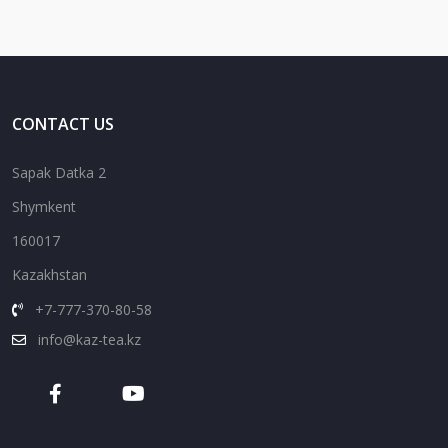
CONTACT US
Sapak Datka 2
Shymkent
160017
Kazakhstan
+7-777-370-80-58
info@kaz-tea.kz