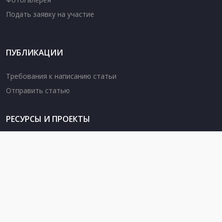
Подать заявку на участие
ПУБЛИКАЦИИ
Требования к написанию статьи
Отправить статью
РЕСУРСЫ И ПРОЕКТЫ
Вебинары KazTEA 2020-2021
Разработки уроков
Методические пособия
Разработки мероприятий
Проект поддержки учителей английского языка сельских
школ (Village Project)
Английский через онлайн ресурсы и с инструкторами KazTEA