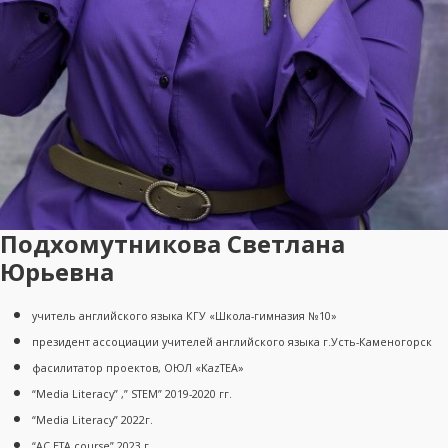
Подхомутникова Светлана
Юрьевна
учитель английского языка КГУ «Школа-гимназия №10»
президент ассоциации учителей английского языка г.Усть-Каменогорск
фасилитатор проектов, ОЮЛ «KazTEA»
“Media Literacy” ,” STEM” 2019-2020 гг.
“Media Literacy” 2022г.
“AC ETA course” 2023 г.