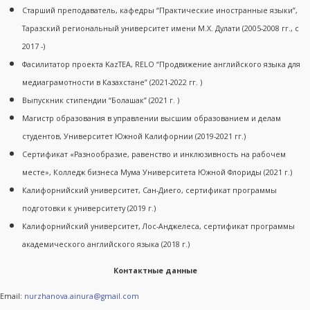
Старший преподаватель, кафедры “Практические иностранные языки”,
Таразский региональный университет имени М.Х. Дулати (2005-2008 гг., с
2017 -)
Фасилитатор проекта KazTEA, RELO “Продвижение английского языка для
медиаграмотности в Казахстане” (2021-2022 гг. )
Выпускник стипендии “Болашак” (2021 г. )
Магистр образования в управлении высшим образованием и делам
студентов, Университет Южной Калифорнии (2019-2021 гг.)
Сертификат «Разнообразие, равенство и инклюзивность на рабочем
месте», Колледж бизнеса Мума Университета Южной Флориды (2021 г.)
Калифорнийский университет, Сан-Диего, сертификат программы
подготовки к университету (2019 г.)
Калифорнийский университет, Лос-Анджелеса, сертификат программы
академического английского языка (2018 г.)
Контактные данные
Email:
nurzhanova.ainura@gmail.com