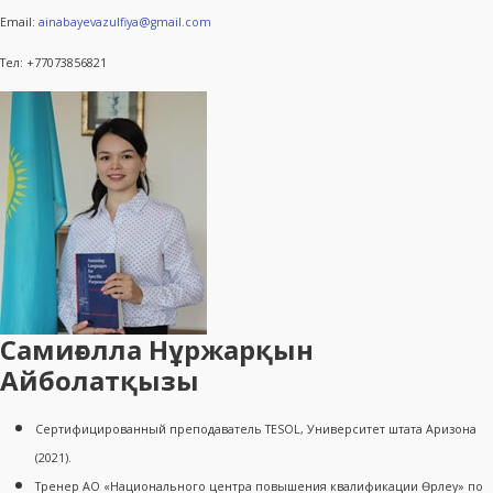
Email:
ainabayevazulfiya@gmail.com
Тел: +77073856821
Самиғолла Нұржарқын
Айболатқызы
Cертифицированный преподаватель TESOL, Университет штата Аризона
(2021).
Тренер АО «Национального центра повышения квалификации Өрлеу» по