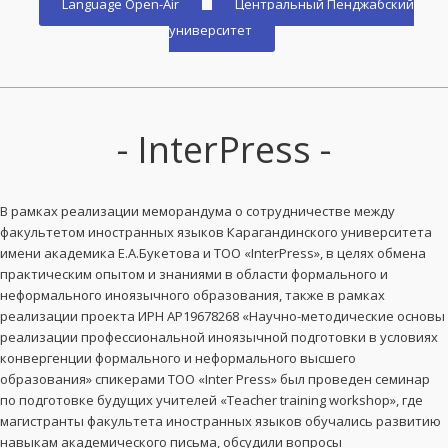
Language Open-Air
Центральный Пенджабский
университет
- InterPress -
В рамках реализации меморандума о сотрудничестве между
факультетом иностранных языков Карагандинского университета
имени академика Е.А.Букетова и ТОО «InterPress», в целях обмена
практическим опытом и знаниями в области формального и
неформального иноязычного образования, также в рамках
реализации проекта ИРН АР19678268 «Научно-методические основы
реализации профессиональной иноязычной подготовки в условиях
конвергенции формального и неформального высшего
образования» спикерами ТОО «Inter Press» был проведен семинар
по подготовке будущих учителей «Teacher training workshop», где
магистранты факультета иностранных языков обучались развитию
навыкам академического письма, обсудили вопросы